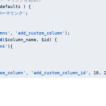
defaults )
{

パーマリンク'
;

mns'
, 
'add_custom_column'
);

d
($column_name, $id)
{

nk'
){

om_column'
, 
'add_custom_column_id'
, 
10
, 