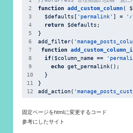
function
add_custom_column
( $
  $defaults[
'permalink'
] = 
'
return
 $defaults;

}

add_filter(
'manage_posts_colu
function
add_custom_column_i
if
($column_name == 
'permali
echo
 get_permalink();

  }

}

add_action(
'manage_posts_cust
固定ページをhtmlに変更するコード
参考にしたサイト