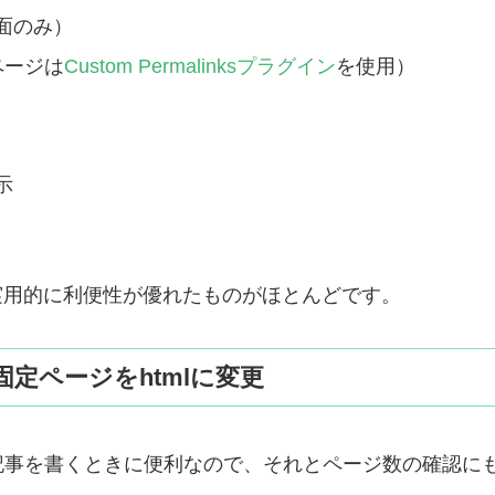
面のみ）
ページは
Custom Permalinksプラグイン
を使用）
示
るのは実用的に利便性が優れたものがほとんどです。
定ページをhtmlに変更
記事を書くときに便利なので、それとページ数の確認に