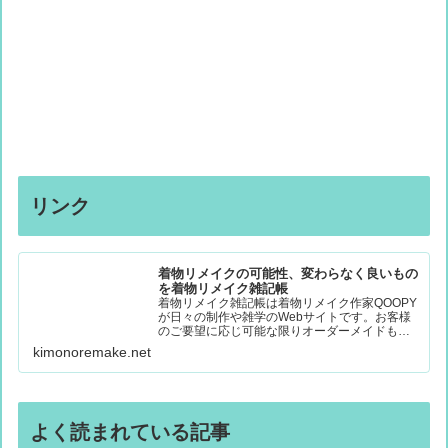
リンク
着物リメイクの可能性、変わらなく良いもの
を着物リメイク雑記帳
着物リメイク雑記帳は着物リメイク作家QOOPY
が日々の制作や雑学のWebサイトです。お客様
のご要望に応じ可能な限りオーダーメイドも受
付て素敵なお品に変身しています。着物リメイ
kimonoremake.net
クのお悩みも解決、福岡市東区の工房で制作、
お気軽にご相談ください。
よく読まれている記事