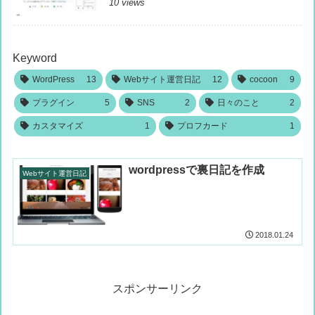
10 views
Keyword
WordPress
13
Webサイト運営日記
12
cocoon
9
プラグイン
5
SNS
2
日々のこと
2
カスタマイズ
1
プロフカード
1
wordpressで裏日記を作成
Webサイト運営日記
2018.01.24
スポンサーリンク