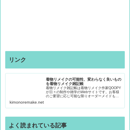
リンク
着物リメイクの可能性、変わらなく良いもの
を着物リメイク雑記帳
着物リメイク雑記帳は着物リメイク作家QOOPY
が日々の制作や雑学のWebサイトです。お客様
のご要望に応じ可能な限りオーダーメイドも受
付て素敵なお品に変身しています。着物リメイ
kimonoremake.net
クのお悩みも解決、福岡市東区の工房で制作、
お気軽にご相談ください。
よく読まれている記事