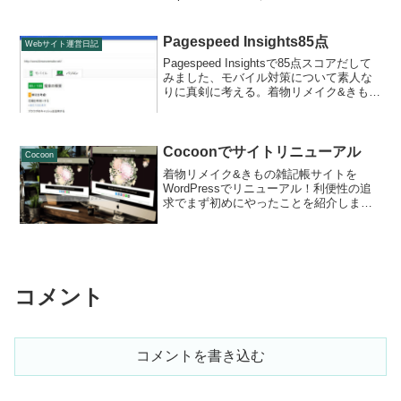
Pagespeed Insights85点
Webサイト運営日記
Pagespeed Insightsで85点スコアだして
みました、モバイル対策について素人な
りに真剣に考える。着物リメイク&きもの
雑記帳 博多浪漫着物服（はかたろまんち
か）の日記です。
Cocoonでサイトリニューアル
Cocoon
着物リメイク&きもの雑記帳サイトを
WordPressでリニューアル！利便性の追
求でまず初めにやったことを紹介しま
す。各種のfavicon/touch-iconの設置と
PageSpeed Insightsの表示スピードチェ
ックなど、SNSボタンを小さくカスタマ
イズしたり静的ページとWordPress比べ
ての感想など書いています。
コメント
コメントを書き込む