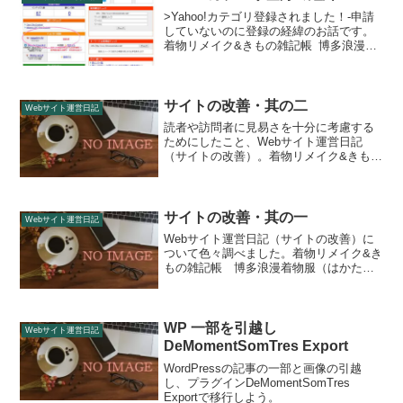
>Yahoo!カテゴリ登録されました！‐申請
していないのに登録の経緯のお話です。
着物リメイク&きもの雑記帳 博多浪漫着
物服（はかたろまんちか）の日記です。
サイトの改善・其の二
Webサイト運営日記
読者や訪問者に見易さを十分に考慮する
ためにしたこと、Webサイト運営日記
（サイトの改善）。着物リメイク&きもの
雑記帳 博多浪漫着物服（はかたろまん
ちか）小さなWebサイト（ホームペー
ジ）・小規模なWebサイトの改善対策に
ついて。
サイトの改善・其の一
Webサイト運営日記
Webサイト運営日記（サイトの改善）に
ついて色々調べました。着物リメイク&き
もの雑記帳 博多浪漫着物服（はかたろ
まんちか）小さなWebサイト（ホームペ
ージ）小規模なWebサイトの改善対策。
WP 一部を引越し
Webサイト運営日記
DeMomentSomTres Export
WordPressの記事の一部と画像の引越
し、プラグインDeMomentSomTres
Exportで移行しよう。