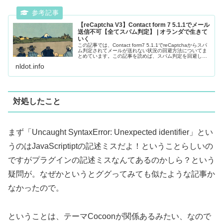
【reCaptcha V3】Contact form 7 5.1.1でメール
送信不可【全てスパム判定】 | オランダで生きて
いく
この記事では、Contact form7 5.1.1でreCaptchaからスパ
ム判定されてメールが送れない状況の回避方法についてま
とめています。この記事を読めば、スパム判定を回避して
Contact form7でメール送信できるようになりま...
nldot.info
対処したこと
まず「Uncaught SyntaxError: Unexpected identifier」とい
うのはJavaScriptiptの記述ミスだよ！ということらしいの
ですがプラグインの記述ミスなんてあるのかしら？という
疑問が。なぜかというとググってみても似たような記事か
なかったので。
ということは、テーマCocoonが関係あるみたい、なので