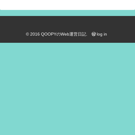
© 2016 QOOPYのWeb運営日記.
log in