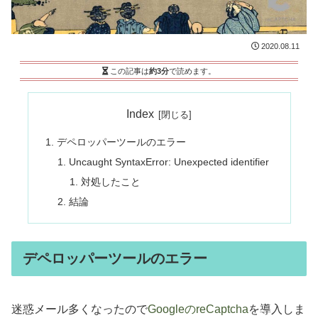
2020.08.11
この記事は
約3分
で読めます。
Index
デペロッパーツールのエラー
Uncaught SyntaxError: Unexpected identifier
対処したこと
結論
デペロッパーツールのエラー
迷惑メール多くなったので
GoogleのreCaptcha
を導入しま